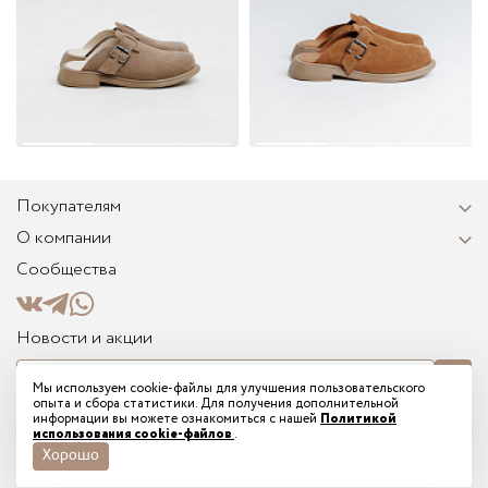
Покупателям
О компании
Сообщества
Новости и акции
Мы используем cookie-файлы для улучшения пользовательского
опыта и сбора статистики. Для получения дополнительной
Я соглашаюсь на получение информационных и рекламных сообщений от
информации вы можете ознакомиться с нашей
Политикой
TREGUBOV на указанный мной email и подтверждаю ознакомление с
использования cookie-файлов
.
электронным согласием на рассылку
Хорошо
© 2026 - Tregubov shoes