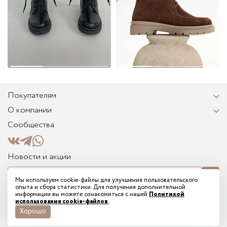
Покупателям
О компании
Сообщества
Новости и акции
Мы используем cookie-файлы для улучшения пользовательского
опыта и сбора статистики. Для получения дополнительной
Я соглашаюсь на получение информационных и рекламных сообщений от
информации вы можете ознакомиться с нашей
Политикой
TREGUBOV на указанный мной email и подтверждаю ознакомление с
использования cookie-файлов
.
электронным согласием на рассылку
Хорошо
© 2026 - Tregubov shoes