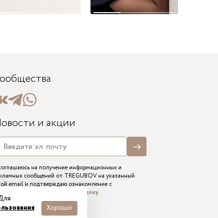
ообщества
овости и акции
соглашаюсь на получение информационных и
кламных сообщений от TREGUBOV на указанный
ой email и подтверждаю ознакомление с
ектронным согласием на рассылку
 Для
ользования
Хорошо
2026 - Tregubov shoes