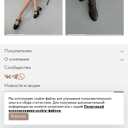
Покупателям
О компании
Сообщества
Новости и акции
Мы используем cookie-файлы для улучшения пользовательского
опыта и сбора статистики. Для получения дополнительной
Я соглашаюсь на получение информационных и рекламных сообщений от
информации вы можете ознакомиться с нашей
Политикой
TREGUBOV на указанный мной email и подтверждаю ознакомление с
использования cookie-файлов
.
электронным согласием на рассылку
Хорошо
© 2026 - Tregubov shoes