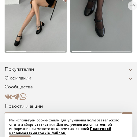
Покупателям
О компании
Сообщества
Новости и акции
Мы используем cookie-файлы для улучшения пользовательского
опыта и сбора статистики. Для получения дополнительной
Я соглашаюсь на получение информационных и рекламных сообщений от
информации вы можете ознакомиться с нашей
Политикой
TREGUBOV на указанный мной email и подтверждаю ознакомление с
использования cookie-файлов
.