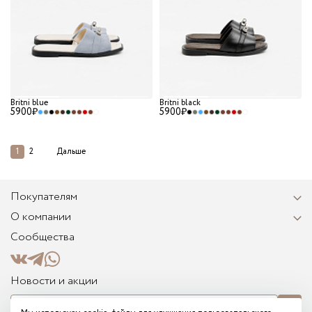
Britni blue
Britni black
5900₽
5900₽
1
2
Дальше
Покупателям
О компании
Сообщества
Новости и акции