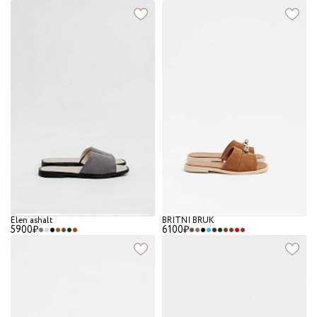
Elen ashalt
BRITNI BRUK
5900₽
6100₽