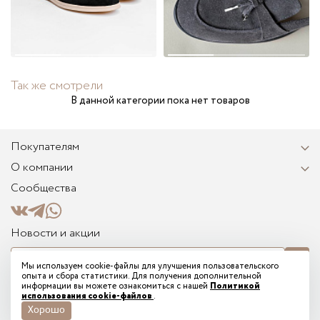
Так же смотрели
В данной категории пока нет товаров
Покупателям
О компании
Сообщества
Новости и акции
Мы используем cookie-файлы для улучшения пользовательского
опыта и сбора статистики. Для получения дополнительной
Я соглашаюсь на получение информационных и рекламных сообщений от
информации вы можете ознакомиться с нашей
Политикой
TREGUBOV на указанный мной email и подтверждаю ознакомление с
использования cookie-файлов
.
электронным согласием на рассылку
Хорошо