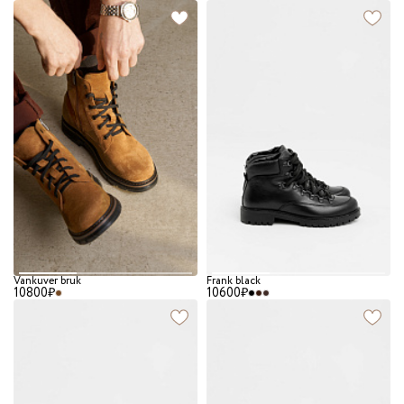
Vankuver bruk
Frank black
10800₽
10600₽