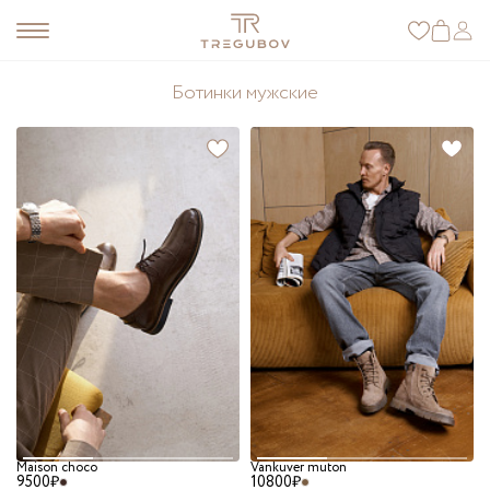
Ботинки мужские
Maison choco
Vankuver muton
9500₽
10800₽